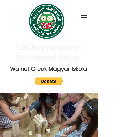
East Bay Hungarian
Educational Group
Walnut Creek Magyar Iskola