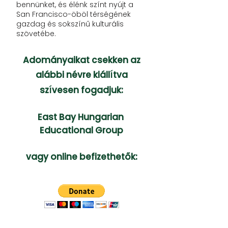
bennünket, és élénk színt nyújt a
San Francisco-öböl térségének
gazdag és sokszínű kulturális
szövetébe.
Adományaikat csekken az
í
alábbi névre kiáll
tva
í
sz
vesen fogadjuk:
East Bay Hungarian
Educational Group
vagy online befizethetők: